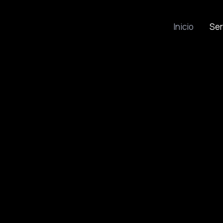
Inicio
Ser
Transforma
en activos 
valor.