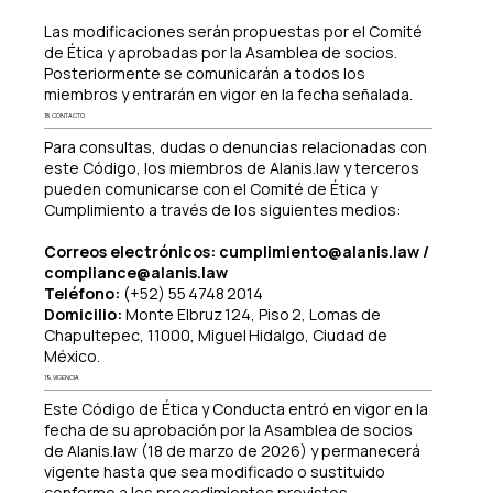
Las modificaciones serán propuestas por el Comité
de Ética y aprobadas por la Asamblea de socios.
Posteriormente se comunicarán a todos los
miembros y entrarán en vigor en la fecha señalada.
18. CONTACTO
Para consultas, dudas o denuncias relacionadas con
este Código, los miembros de Alanis.law y terceros
pueden comunicarse con el Comité de Ética y
Cumplimiento a través de los siguientes medios:
Correos electrónicos:
cumplimiento@alanis.law
/
compliance@alanis.law
Teléfono:
(+52) 55 4748 2014
Domicilio:
Monte Elbruz 124, Piso 2, Lomas de
Chapultepec, 11000, Miguel Hidalgo, Ciudad de
México.
19. VIGENCIA
Este Código de Ética y Conducta entró en vigor en la
fecha de su aprobación por la Asamblea de socios
de Alanis.law (18 de marzo de 2026) y permanecerá
vigente hasta que sea modificado o sustituido
conforme a los procedimientos previstos.